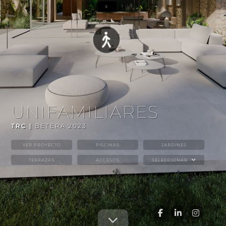
UNIFAMILIARES
TRC |
BETERA 2023
VER PROYECTO
PISCINAS
JARDINES
TERRAZAS
ACCESOS
SELECCIONAR