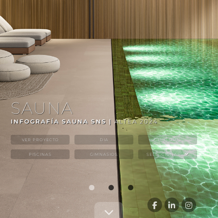
SAUNA
INFOGRAFÍA SAUNA SNS |
ALTEA 2024
VER PROYECTO
DIA
CHILLOUTS
PISCINAS
GIMNASIOS
SELECCIONAR
firstSlideeee
Slide 2
Slide 3